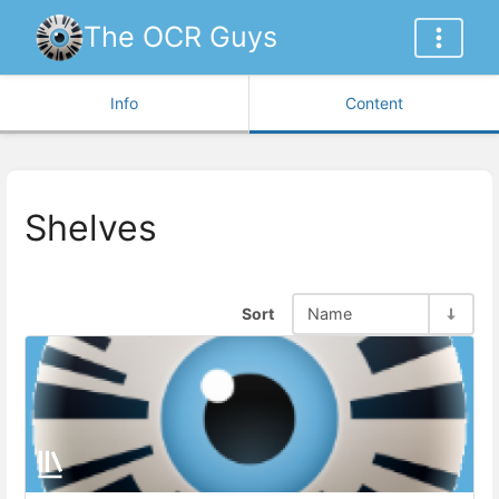
The OCR Guys
Info
Content
Shelves
Sort
Name